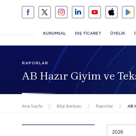
KURUMSAL
DIŞ TİCARET
ÜYELİK
RAPORLAR
AB Hazır Giyim ve Teks
Ana Sayfa
/
Bilgi Bankası
/
Raporlar
/
AB H