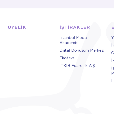
ÜYELİK
İŞTİRAKLER
İstanbul Moda
Y
Akademisi
İ
Dijital Dönüşüm Merkezi
G
Ekoteks
İ
İTKİB Fuarcılık A.Ş.
İ
P
İ