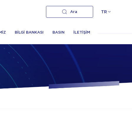
Ara
TR
MİZ
BİLGİ BANKASI
BASIN
İLETİŞİM