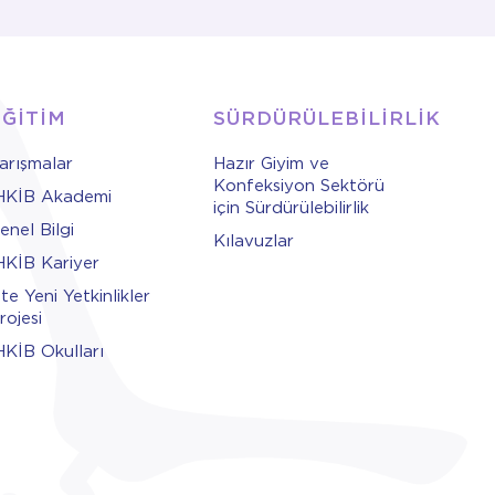
EĞİTİM
SÜRDÜRÜLEBİLİRLİK
arışmalar
Hazır Giyim ve
Konfeksiyon Sektörü
HKİB Akademi
için Sürdürülebilirlik
enel Bilgi
Kılavuzlar
HKİB Kariyer
şte Yeni Yetkinlikler
rojesi
HKİB Okulları