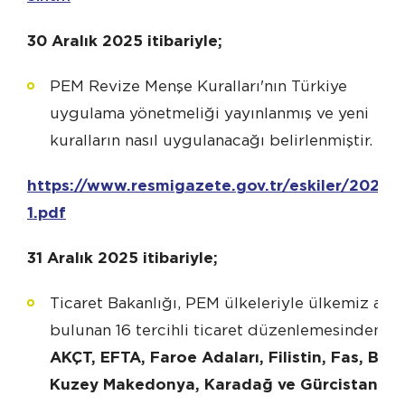
30 Aralık 2025 itibariyle;
PEM Revize Menşe Kuralları'nın Türkiye
uygulama yönetmeliği yayınlanmış ve yeni
kuralların nasıl uygulanacağı belirlenmiştir.
https://www.resmigazete.gov.tr/eskiler/2025/
1.pdf
31 Aralık 2025 itibariyle;
Ticaret Bakanlığı, PEM ülkeleriyle ülkemiz ar
bulunan 16 tercihli ticaret düzenlemesinden 11'i 
AKÇT, EFTA, Faroe Adaları, Filistin, Fas, Bo
Kuzey Makedonya, Karadağ ve Gürcistan
) r