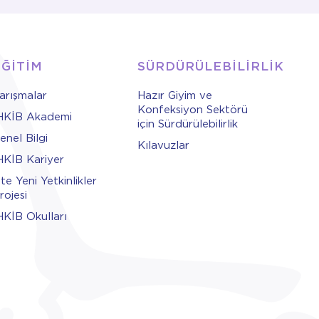
EĞİTİM
SÜRDÜRÜLEBİLİRLİK
arışmalar
Hazır Giyim ve
Konfeksiyon Sektörü
HKİB Akademi
için Sürdürülebilirlik
enel Bilgi
Kılavuzlar
HKİB Kariyer
şte Yeni Yetkinlikler
rojesi
HKİB Okulları