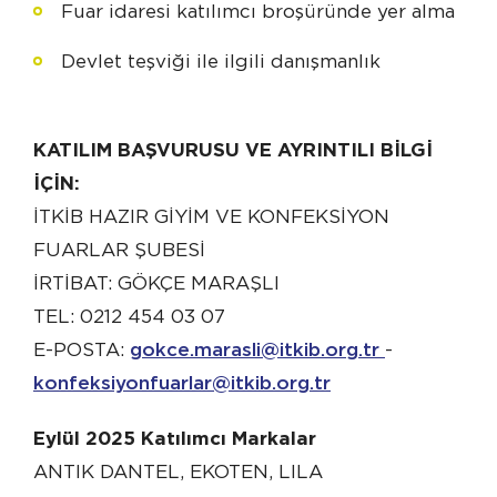
Fuar idaresi katılımcı broşüründe yer alma
Devlet teşviği ile ilgili danışmanlık
KATILIM BAŞVURUSU VE AYRINTILI BİLGİ
İÇİN:
İTKİB HAZIR GİYİM VE KONFEKSİYON
FUARLAR ŞUBESİ
İRTİBAT: GÖKÇE MARAŞLI
TEL: 0212 454 03 07
E-POSTA:
gokce.marasli@itkib.org.tr
-
konfeksiyonfuarlar@itkib.org.tr
Eylül 2025 Katılımcı Markalar
ANTIK DANTEL, EKOTEN, LILA