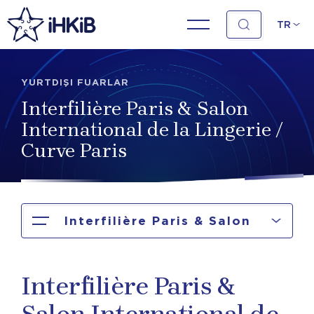
TR
YURTDIŞI FUARLAR
Interfilière Paris & Salon
International de la Lingerie /
Curve Paris
Interfilière Paris & Salon
International de la Lingerie / Curve
Interfilière Paris &
Paris