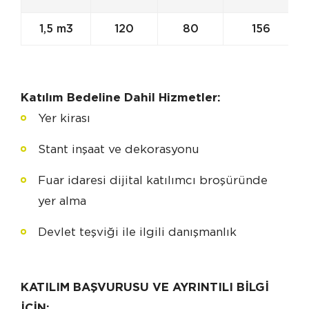
1,5 m3
120
80
156
Katılım Bedeline Dahil Hizmetler:
Yer kirası
Stant inşaat ve dekorasyonu
Fuar idaresi dijital katılımcı broşüründe
yer alma
Devlet teşviği ile ilgili danışmanlık
KATILIM BAŞVURUSU VE AYRINTILI BİLGİ
İÇİN: