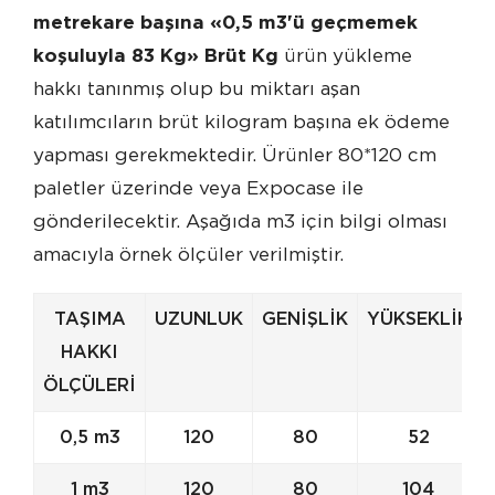
metrekare başına «0,5 m3'ü geçmemek
koşuluyla 83 Kg» Brüt Kg
ürün yükleme
hakkı tanınmış olup bu miktarı aşan
katılımcıların brüt kilogram başına ek ödeme
yapması gerekmektedir. Ürünler 80*120 cm
paletler üzerinde veya Expocase ile
gönderilecektir. Aşağıda m3 için bilgi olması
amacıyla örnek ölçüler verilmiştir.
TAŞIMA
UZUNLUK
GENİŞLİK
YÜKSEKLİK
HAKKI
ÖLÇÜLERİ
0,5 m3
120
80
52
1 m3
120
80
104