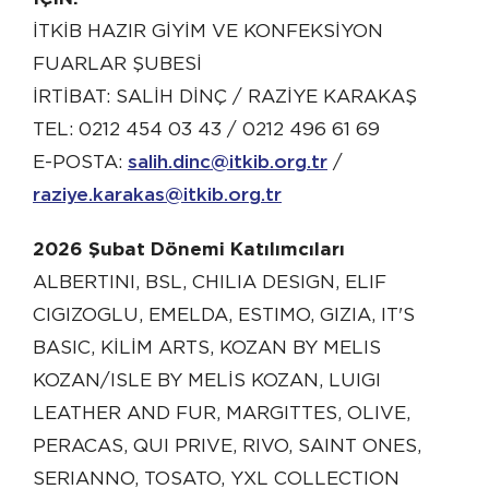
İTKİB HAZIR GİYİM VE KONFEKSİYON
FUARLAR ŞUBESİ
İRTİBAT: SALİH DİNÇ / RAZİYE KARAKAŞ
TEL: 0212 454 03 43 / 0212 496 61 69
E-POSTA:
salih.dinc@itkib.org.tr
/
raziye.karakas@itkib.org.tr
2026 Şubat Dönemi Katılımcıları
ALBERTINI, BSL, CHILIA DESIGN, ELIF
CIGIZOGLU, EMELDA, ESTIMO, GIZIA, IT'S
BASIC, KİLİM ARTS, KOZAN BY MELIS
KOZAN/ISLE BY MELİS KOZAN, LUIGI
LEATHER AND FUR, MARGITTES, OLIVE,
PERACAS, QUI PRIVE, RIVO, SAINT ONES,
SERIANNO, TOSATO, YXL COLLECTION