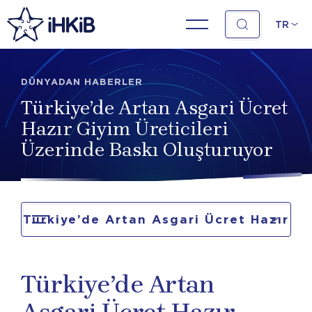
TR
DÜNYADAN HABERLER
Türkiye’de Artan Asgari Ücret
Hazır Giyim Üreticileri
Üzerinde Baskı Oluşturuyor
Türkiye’de Artan Asgari Ücret Hazır
Giyim Üreticileri Üzerinde Baskı
Türkiye’de Artan
Oluşturuyor