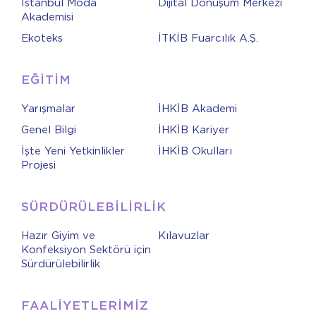
İstanbul Moda
Dijital Dönüşüm Merkezi
Akademisi
Ekoteks
İTKİB Fuarcılık A.Ş.
EĞİTİM
Yarışmalar
İHKİB Akademi
Genel Bilgi
İHKİB Kariyer
İşte Yeni Yetkinlikler
İHKİB Okulları
Projesi
SÜRDÜRÜLEBİLİRLİK
Hazır Giyim ve
Kılavuzlar
Konfeksiyon Sektörü için
Sürdürülebilirlik
FAALİYETLERİMİZ