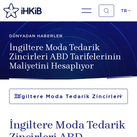
TR
DÜNYADAN HABERLER
İngiltere Moda Tedarik
Zincirleri ABD Tarifelerinin
Maliyetini Hesaplıyor
İngiltere Moda Tedarik Zincirleri
ABD Tarifelerinin Maliyetini
İngiltere Moda Tedarik
Hesaplıyor