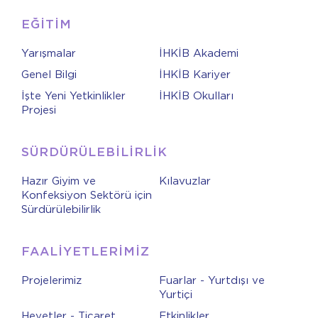
EĞİTİM
Yarışmalar
İHKİB Akademi
Genel Bilgi
İHKİB Kariyer
İşte Yeni Yetkinlikler
İHKİB Okulları
Projesi
SÜRDÜRÜLEBİLİRLİK
Hazır Giyim ve
Kılavuzlar
Konfeksiyon Sektörü için
Sürdürülebilirlik
FAALİYETLERİMİZ
Projelerimiz
Fuarlar - Yurtdışı ve
Yurtiçi
Heyetler - Ticaret
Etkinlikler