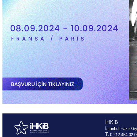
İHKİB
İstanbul Hazır Giy
T.
0 212 454 02 0