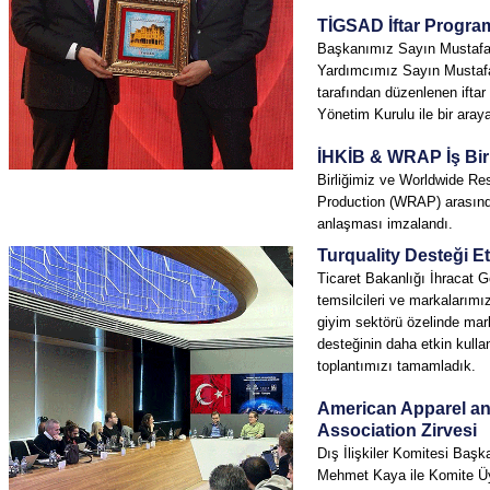
TİGSAD İftar Progra
Başkanımız Sayın Mustafa
Yardımcımız Sayın Musta
tarafından düzenlenen ifta
Yönetim Kurulu ile bir araya
İHKİB & WRAP İş Bir
Birliğimiz ve
Worldwide
Res
Production
(WRAP) arasında 
anlaşması imzalandı.
Turquality
Desteği Et
Ticaret Bakanlığı İhracat 
temsilcileri ve markalarımız
giyim sektörü özelinde ma
desteğinin daha etkin kulla
toplantımızı tamamladık.
American
Apparel
a
Association
Zirvesi
Dış İlişkiler Komitesi Baş
Mehmet Kaya ile Komite Üy