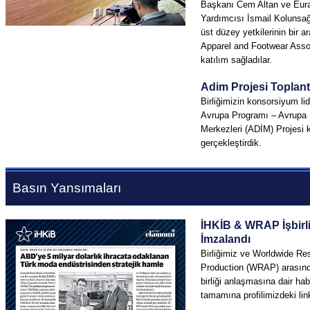
Başkanı Cem Altan ve
Eur
Yardımcısı İsmail
Kolunsa
üst düzey yetkilerinin bir a
Apparel
and
Footwear
Asso
katılım sağladılar.
Adim Projesi Toplant
Birliğimizin konsorsiyum lide
Avrupa Programı – Avrupa D
Merkezleri (ADİM) Projesi 
gerçekleştirdik.
Basın Yansımaları
İHKİB & WRAP
İşbirl
İmzalandı
Birliğimiz ve
Worldwide
Res
Production
(WRAP) arasınd
birliği anlaşmasına dair ha
tamamına profilimizdeki link