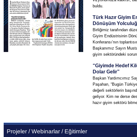
buldu.
Türk Hazır Giyim E
Dönüşüm Yolculuğ
Birliğimiz tarafından dü
Giyim Endüstrisinin Dön
Konferansı’nın toplantıs
Başkanımız Sayın Mustaf
giyim sektöründeki sorunl
“Giyimde Hedef Kil
Dolar Gelir”
Başkan Yardımcımız Sa
Paşahan, “Bugün Türkiy
değerli sektörlerin başın
geliyor. Kim ne derse des
hazır giyim sektörü bitme
Projeler / Webinarlar / Eğitimler