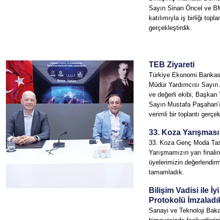
Sayın Sinan Öncel ve B
katılımıyla iş birliği topla
gerçekleştirdik.
TEB Ziyareti
Türkiye Ekonomi Bankas
Müdür Yardımcısı Sayın 
ve değerli ekibi, Başkan
Sayın Mustafa Paşahan’ı
verimli bir toplantı gerçekl
33. Koza Yarışması 
33. Koza Genç Moda Tas
Yarışmamızın yarı finalini
üyelerimizin değerlendirme
tamamladık.
Bilişim Vadisi ile İy
Protokolü İmzaladı
Sanayi ve Teknoloji Bak