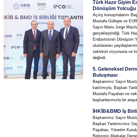
Türk Hazır Giyim E
Dönüşüm Yolcuğu 
Açılış konuşmalarını Ba
Mustafa Gültepe ve EU
Sayın Mario Jorge Mach
gerçekleştirdiği; Türk Ha
Endüstrisinin Dönüşüm Y
uluslararası paydaşlarımı
sektörün vizyonuna ve kü
değindi.
5. Geleneksel Dern
Buluşması
Başkanımız Sayın Musta
katılımıyla, Başkan Yar
Mustafa Paşahan ve sekt
başkanlarımızla bir araya
İHKİB&BMD İş Birliğ
Başkanımız Sayın Musta
Başkan Yardımcımız Sa
Paşahan, Yönetim Kurulu
Birleşmiş Markalar Dern