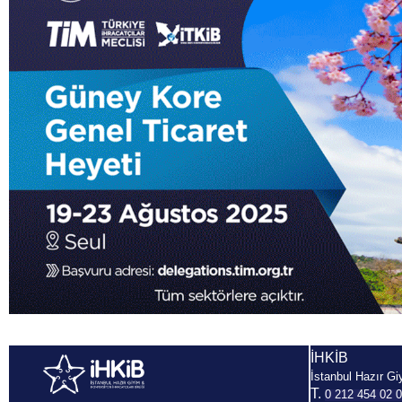
İHKİB
İstanbul Hazır Gi
T.
0 212 454 02 