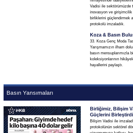
himayesinde faaliyetlerin
Vadisi ile sektörümüzde t
inovasyon ve girişimcilik 
birliklerini güçlendirmek 
protokolü imzaladık.
Koza & Basın Bul
33. Koza Genç Moda Tas
Yarışmamızın ilham dolu f
basın mensuplarımızla bi
koleksiyonlarının hikâyel
hayallerini paylaştı.
Basın Yansımaları
Birliğimiz, Bilişim V
Güçlerini Birleştirdi
Bilişim Vadisi ile imzalad
protokolünün sektörel d
vizyonumuza katkısı, ba