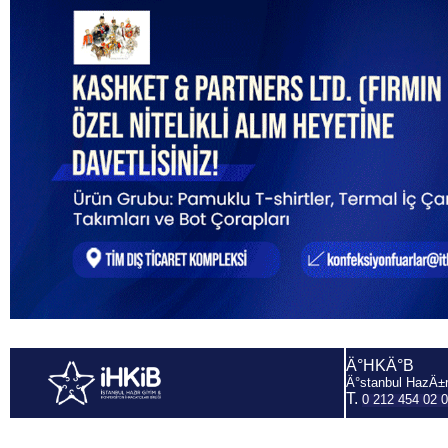
Ä°HKÄ°B
Ä°stanbul HazÄ±r
T.
0 212 454 02 