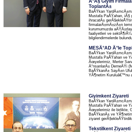
Ä°Ã§ Giyim Firmal
ToplantÄ±
BaÅŸkan YardÄ±mcÄ±m
Mustafa PaÅŸahan, iÃ§ g
ihracatÄ± gerÃ§ekleÅŸti
firmalarÄ±mÄ±zÄ±n temsil
kurumumuzda aÄŸÄ±rlaya
faaliyetleri ve sektÃ¶
bilgilendirmelerde bulund
MESÄ°AD Ä°le Top
BaÅŸkan YardÄ±mcÄ±m
Mustafa PaÅŸahan ve YÃ
Ãœyelerimiz, Merter San
Ä°nsanlarÄ± DerneÄŸi (
BaÅŸkanÄ± SayÄ±n Ufuk 
YÃ¶netim Kuruluâ€™nu 
Giyimkent Ziyareti
BaÅŸkan YardÄ±mcÄ±m
Mustafa PaÅŸahan ve YÃ
Ãœyelerimiz ile birlikte,
BaÅŸkanÄ± ve YÃ¶netim
ziyaret gerÃ§ekleÅŸtirdik
Tekstilkent Ziyareti