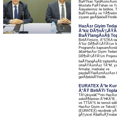
BaÅŸkan YardÄ±mcÄ±m
Mustafa PaÅŸahan ve YÃ
Ãœyelerimiz ile birlikte, 
BaÅŸkanÄ± ve YÃ¶netim
ziyaret gerÃ§ekleÅŸtirdik
HazÄ±r Giyim Tedar
Ä°kiz DÃ¶nÃ¼ÅŸÃ
BaÅŸlangÄ±Ã§ To
BirliÄŸimizin, Ä°STKA t
Ä°kiz DÃ¶nÃ¼ÅŸÃ¼m Ma
ProgramÄ± kapsamÄ±nda
â€œHazÄ±r Giyim Tedarik
DÃ¶nÃ¼ÅŸÃ¼m Projesiâ
baÅŸlangÄ±Ã§ toplantÄ±
ortaÄŸÄ±mÄ±z TÄ°M, ya
firmalar, markalar ve
paydaÅŸlarÄ±mÄ±zÄ±n k
gerÃ§ekleÅŸtirdik.
EURATEX Ä°le Kur
Ä°ÅŸ BirliÄŸi Top
TÃ¼rkiyeâ€™nin HazÄ±r 
sektÃ¶rlerinin Ä°HKÄ°B
ve TTSÄ°S ile temsil edi
HazÄ±r Giyim ve Tekstil
(EURATEX) nezdinde y
gÃ¼ncel Ã§alÄ±ÅŸmala