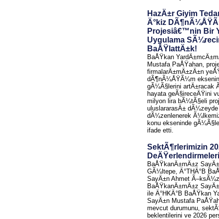
HazÄ±r Giyim Tedar
Ä°kiz DÃ¶nÃ¼ÅŸ
Projesiâ€™nin Bir 
Uygulama SÃ¼reci
BaÅŸlattÄ±k!
BaÅŸkan YardÄ±mcÄ±m
Mustafa PaÅŸahan, proje
firmalarÄ±mÄ±zÄ±n yeÅŸil
dÃ¶nÃ¼ÅŸÃ¼m eksenind
gÃ¼Ã§lerini artÄ±racak
hayata geÃ§ireceÄŸini vu
milyon lira bÃ¼tÃ§eli p
uluslararasÄ± dÃ¼zeyde 
dÃ¼zenlenerek Ã¼lkemi
konu ekseninde gÃ¼Ã§le
ifade etti.
SektÃ¶rlerimizin 2
DeÄŸerlendirmeler
BaÅŸkanÄ±mÄ±z SayÄ±
GÃ¼ltepe, Ä°THÄ°B B
SayÄ±n Ahmet Ã–ksÃ¼z
BaÅŸkanÄ±mÄ±z SayÄ±
ile Ä°HKÄ°B BaÅŸkan 
SayÄ±n Mustafa PaÅŸaha
mevcut durumunu, sektÃ¶
beklentilerini ve 2026 per