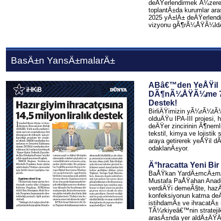
deÄŸerlendirmek Ã¼zere
toplantÄ±da kurumlar aras
2025 yÄ±lÄ± deÄŸerlendi
vizyonu gÃ¶rÃ¼ÅŸÃ¼ld
BasÄ±n YansÄ±malarÄ±
ABâ€™den YeÅŸil
DÃ¶nÃ¼ÅŸÃ¼me 7 
Destek!
BirliÄŸimizin yÃ¼rÃ¼
olduÄŸu IPA-III projesi, 
deÄŸer zincirinin Ã¶neml
tekstil, kimya ve lojistik s
araya getirerek yeÅŸi
odaklanÄ±yor.
Ä°hracatta Yeni Bi
BaÅŸkan YardÄ±mcÄ±m
Mustafa PaÅŸahan Anad
verdiÄŸi demeÃ§te, hazÄ
konfeksiyonun katma deÄ
istihdamÄ± ve ihracatÄ± 
TÃ¼rkiyeâ€™nin stratejik
arasÄ±nda yer aldÄ±ÄŸÄ