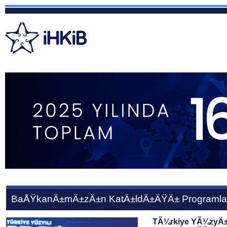
BaÅŸkanÄ±mÄ±zÄ±n KatÄ±ldÄ±ÄŸÄ± Programla
TÃ¼rkiye YÃ¼zyÄ±