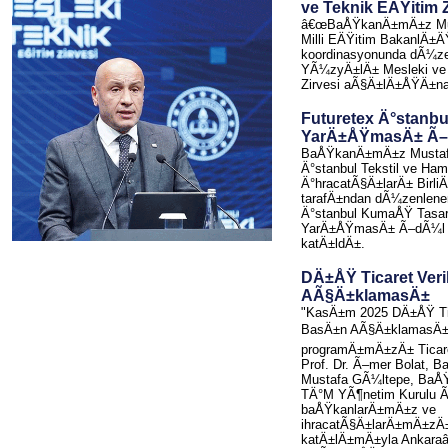
ve Teknik EÄŸitim Z
â€œBaÅŸkanÄ±mÄ±z Mus
Milli EÄŸitim BakanlÄ±
koordinasyonunda dÃ¼z
YÃ¼zyÄ±lÄ± Mesleki ve 
Zirvesi aÃ§Ä±lÄ±ÅŸÄ±na
Futuretex Ä°stanbu
YarÄ±ÅŸmasÄ± Ã–
BaÅŸkanÄ±mÄ±z Mustaf
Ä°stanbul Tekstil ve Ha
Ä°hracatÃ§Ä±larÄ± Birli
tarafÄ±ndan dÃ¼zenlene
Ä°stanbul KumaÅŸ Tasa
YarÄ±ÅŸmasÄ± Ã–dÃ¼l 
katÄ±ldÄ±.
DÄ±ÅŸ Ticaret Veri
AÃ§Ä±klamasÄ±
"KasÄ±m 2025 DÄ±ÅŸ Tica
BasÄ±n AÃ§Ä±klamasÄ±
programÄ±mÄ±zÄ± Tica
Prof. Dr. Ã–mer Bolat,
Mustafa GÃ¼ltepe, BaÅŸk
TÄ°M YÃ¶netim Kurulu Ãœ
baÅŸkanlarÄ±mÄ±z ve
ihracatÃ§Ä±larÄ±mÄ±zÄ
katÄ±lÄ±mÄ±yla Ankara