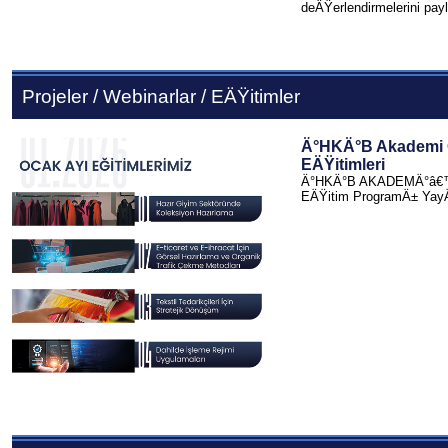
deÄŸerlendirmelerini pay
Projeler / Webinarlar / EÄŸitimler
Ä°HKÄ°B Akademi 
EÄŸitimleri
Ä°HKÄ°B AKADEMÄ°â€™
EÄŸitim ProgramÄ± Yay