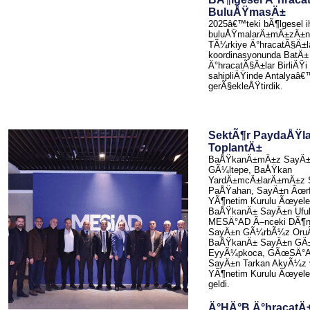
BuluÅŸmasÄ±
2025â€™teki bÃ¶lgesel i
buluÅŸmalarÄ±mÄ±zÄ±n 
TÃ¼rkiye Ä°hracatÃ§Ä±la
koordinasyonunda BatÄ±
Ä°hracatÃ§Ä±lar BirliÄŸi
sahipliÄŸinde Antalyaâ
gerÃ§ekleÅŸtirdik.
SektÃ¶r PaydaÅŸl
ToplantÄ±
BaÅŸkanÄ±mÄ±z SayÄ±
GÃ¼ltepe, BaÅŸkan
YardÄ±mcÄ±larÄ±mÄ±z 
PaÅŸahan, SayÄ±n Ãœrf
YÃ¶netim Kurulu Ãœyel
BaÅŸkanÄ± SayÄ±n Ufuk
MESÄ°AD Ã–nceki DÃ¶
SayÄ±n GÃ¼rbÃ¼z Oru
BaÅŸkanÄ± SayÄ±n GÄ±
EyyÃ¼pkoca, GÃœSÄ°
SayÄ±n Tarkan AkyÃ¼z
YÃ¶netim Kurulu Ãœyeleri
geldi.
Ä°HÄ°B Ä°hracatÄ