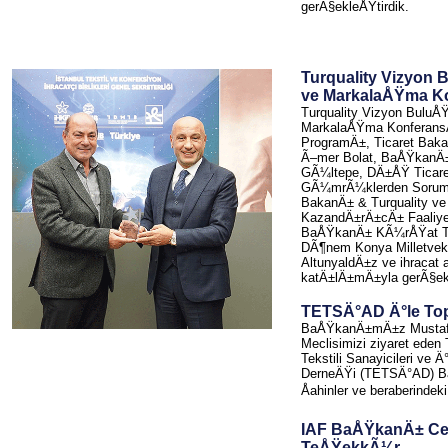
gerÃ§ekleÅŸtirdik.
Turquality Vizyon
ve MarkalaÅŸma K
Turquality Vizyon Bulu
MarkalaÅŸma Konferan
ProgramÄ±, Ticaret Bak
Ã–mer Bolat, BaÅŸkanÄ
GÃ¼ltepe, DÄ±ÅŸ Ticare
GÃ¼mrÃ¼klerden Soruml
BakanÄ± & Turquality ve
KazandÄ±rÄ±cÄ± Faaliye
BaÅŸkanÄ± KÃ¼rÅŸat T
DÃ¶nem Konya Milletveki
AltunyaldÄ±z ve ihracat a
katÄ±lÄ±mÄ±yla gerÃ§ekle
TETSÄ°AD Ä°le To
BaÅŸkanÄ±mÄ±z Mustaf
Meclisimizi ziyaret eden
Tekstili Sanayicileri ve
DerneÄŸi (TETSÄ°AD) B
Åahinler ve beraberindeki
IAF BaÅŸkanÄ± Ce
TeÅŸekkÃ¼r