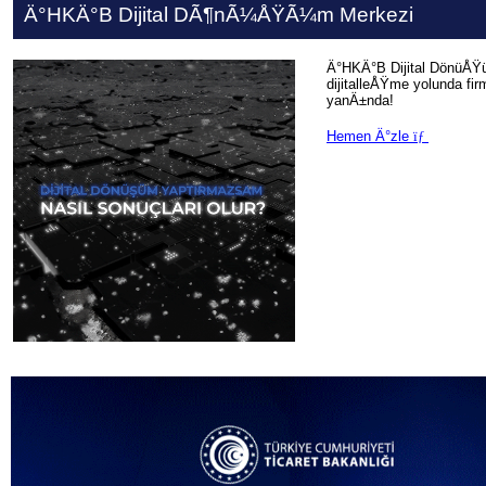
Ä°HKÄ°B Dijital DÃ¶nÃ¼ÅŸÃ¼m Merkezi
Ä°HKÄ°B Dijital DönüÅŸ
dijitalleÅŸme yolunda f
yanÄ±nda!
Hemen Ä°zle
ïƒ