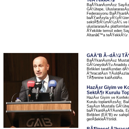
BaÅŸkanÄ±mÄ±z SayÄ±
GÃ¼ltepe, UluslararasÄ
Federasyonu BaÅŸkanlÄ
baÅŸarÄ±yla yÃ¼rÃ¼ter
sektÃ¶rÃ¼mÃ¼zÃ¼ ve Bi
uluslararasÄ± platformlar
ÅŸekilde temsil eden S
Altanâ€™a teÅŸekkÃ¼r pl
GAÄ°B Ã–dÃ¼l TÃ¶
BaÅŸkanÄ±mÄ±z Mustaf
GÃ¼neydoÄŸu Anadolu 
Birlikleri tarafÄ±ndan d
Ä°hracatÄ±n YÄ±ldÄ±zl
TÃ¶renine katÄ±ldÄ±.
HazÄ±r Giyim ve K
SektÃ¶r Kurulu To
HazÄ±r Giyim ve Konfek
Kurulu toplantÄ±sÄ±; 
SayÄ±n Mustafa GÃ¼lte
baÅŸkanlÄ±ÄŸÄ±nda, Eg
Birlikleri (EÄ°B) ev sahip
gerÃ§ekleÅŸtirildi.
BÃ¶lgesel Ä°hraca