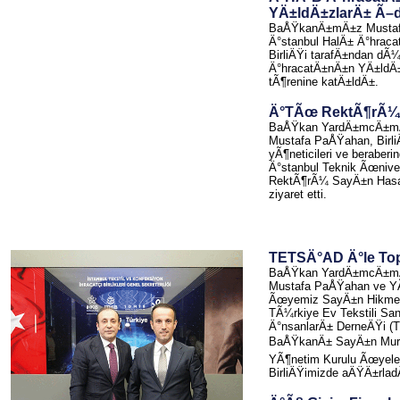
YÄ±ldÄ±zlarÄ± Ã–
BaÅŸkanÄ±mÄ±z Mustaf
Ä°stanbul HalÄ± Ä°hrac
BirliÄŸi tarafÄ±ndan dÃ
Ä°hracatÄ±nÄ±n YÄ±ldÄ
tÃ¶renine katÄ±ldÄ±.
Ä°TÃœ RektÃ¶rÃ¼n
BaÅŸkan YardÄ±mcÄ±m
Mustafa PaÅŸahan, Birli
yÃ¶neticileri ve beraberin
Ä°stanbul Teknik Ãœnive
RektÃ¶rÃ¼ SayÄ±n Has
ziyaret etti.
TETSÄ°AD Ä°le To
BaÅŸkan YardÄ±mcÄ±m
Mustafa PaÅŸahan ve YÃ
Ãœyemiz SayÄ±n Hikme
TÃ¼rkiye Ev Tekstili San
Ä°nsanlarÄ± DerneÄŸi 
BaÅŸkanÄ± SayÄ±n Murat
YÃ¶netim Kurulu Ãœyele
BirliÄŸimizde aÄŸÄ±rlad